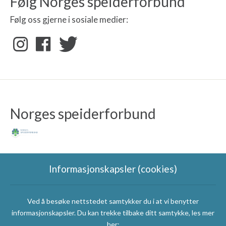
Følg Norges speiderforbund
Følg oss gjerne i sosiale medier:
Norges speiderforbund
Informasjonskapsler (cookies)
Ved å besøke nettstedet samtykker du i at vi benytter
Speidergruppas
informasjonskapsler. Du kan trekke tilbake ditt samtykke, les mer
samarbeidspartnere
her: