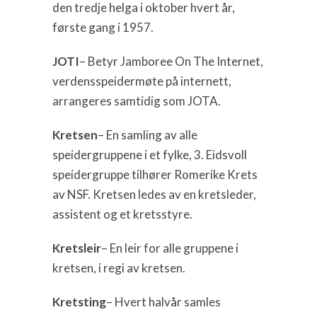
den tredje helga i oktober hvert år,
første gang i 1957.
JOTI
– Betyr Jamboree On The Internet,
verdensspeidermøte på internett,
arrangeres samtidig som JOTA.
Kretsen
– En samling av alle
speidergruppene i et fylke, 3. Eidsvoll
speidergruppe tilhører Romerike Krets
av NSF. Kretsen ledes av en kretsleder,
assistent og et kretsstyre.
Kretsleir
– En leir for alle gruppene i
kretsen, i regi av kretsen.
Kretsting
– Hvert halvår samles