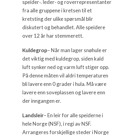
speider-. leder- og roverrepresentanter
fra alle gruppene i kretsen til et
kretsting der ulike spørsmål blir
diskutert og behandlet. Alle speidere
over 12 år har stemmerett.
Kuldegrop
– Når man lager snøhule er
det viktig med kuldegrop, siden kald
luft synker ned og varm luft stiger opp.
På denne måten vil aldri temperaturen
bli lavere enn 0 grader i hula. Må være
lavere enn soveplassen og lavere enn
der inngangen er.
Landsleir
– En leir for alle speiderne i
hele Norge (NSF), i regi av NSF.
Arrangeres forskjellige steder i Norge