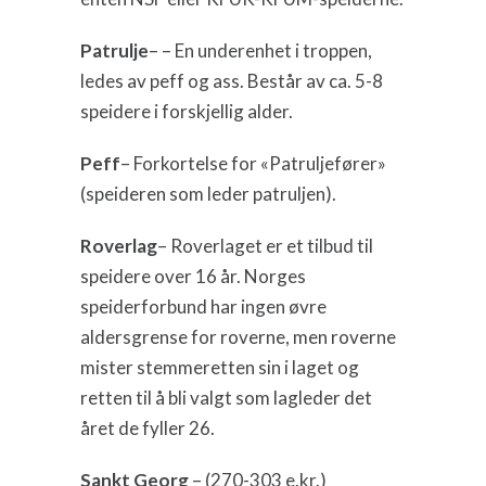
Patrulje
– – En underenhet i troppen,
ledes av peff og ass. Består av ca. 5-8
speidere i forskjellig alder.
Peff
– Forkortelse for «Patruljefører»
(speideren som leder patruljen).
Roverlag
– Roverlaget er et tilbud til
speidere over 16 år. Norges
speiderforbund har ingen øvre
aldersgrense for roverne, men roverne
mister stemmeretten sin i laget og
retten til å bli valgt som lagleder det
året de fyller 26.
Sankt Georg
– (270-303 e.kr.)