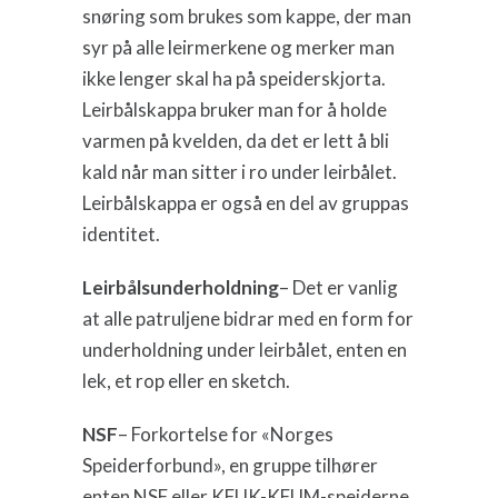
snøring som brukes som kappe, der man
syr på alle leirmerkene og merker man
ikke lenger skal ha på speiderskjorta.
Leirbålskappa bruker man for å holde
varmen på kvelden, da det er lett å bli
kald når man sitter i ro under leirbålet.
Leirbålskappa er også en del av gruppas
identitet.
Leirbålsunderholdning
– Det er vanlig
at alle patruljene bidrar med en form for
underholdning under leirbålet, enten en
lek, et rop eller en sketch.
NSF
– Forkortelse for «Norges
Speiderforbund», en gruppe tilhører
enten NSF eller KFUK-KFUM-speiderne.