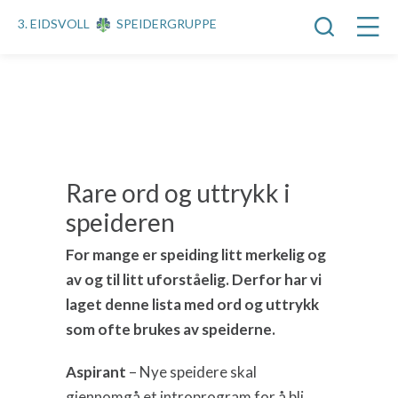
3. EIDSVOLL
SPEIDERGRUPPE
Rare ord og uttrykk i
speideren
For mange er speiding litt merkelig og
av og til litt uforståelig. Derfor har vi
laget denne lista med ord og uttrykk
som ofte brukes av speiderne.
Aspirant
– Nye speidere skal
gjennomgå et introprogram for å bli