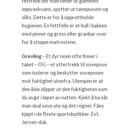
fettfelle der man heller ut gammelt
oppvaskvann, spytter ut tannpussen og
slikt. Dette er for å opprettholde
hygienen. En fettfelle er et hull i bakken
med pinner og gress eller granbar over
for å stoppe matrestene.
Grevling
– Et dyr noen ofte finner i
taket – OG – et yttertrekk til sovepose
som isolerer og beskytter soveposen
mot fuktighet utenfra. Ulempen er at
den ikke slipper ut den fuktigheten som
du avgir i løpet av natten. Kjekt å ha når
man skal sove ute og det regner. Fåes
kjøpt i de fleste sportsbutikker. Evt.
Jerven-duk.