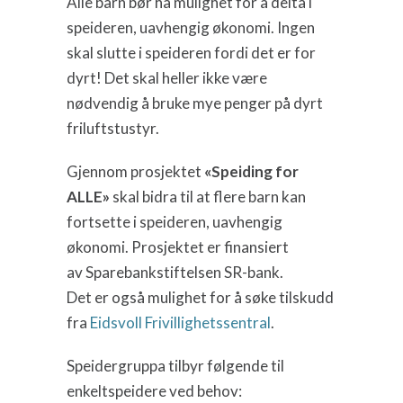
Alle barn bør ha mulighet for å delta i
speideren, uavhengig økonomi. Ingen
skal slutte i speideren fordi det er for
dyrt! Det skal heller ikke være
nødvendig å bruke mye penger på dyrt
friluftstustyr.
Gjennom prosjektet
«Speiding for
ALLE»
skal bidra til at flere barn kan
fortsette i speideren, uavhengig
økonomi. Prosjektet er finansiert
av Sparebankstiftelsen SR-bank.
Det er også mulighet for å søke tilskudd
fra
Eidsvoll Frivillighetssentral
.
Speidergruppa tilbyr følgende til
enkeltspeidere ved behov: